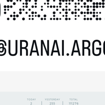
TODAY
YESTERDAY
TOTAL
2
255
111276