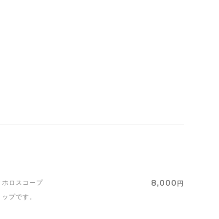
と
ホロスコープ
8,000
円
ョップです。